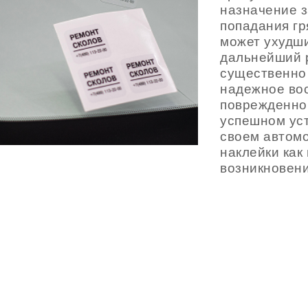
назначение 
попадания гр
может ухудш
дальнейший р
существенно
надежное вос
поврежденной
успешном уст
своем автомо
наклейки как
возникновен